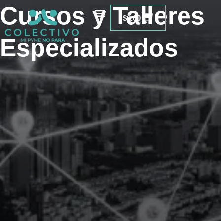
Ir
Cursos y Talleres
Carrito
al
$
0.00
contenido
Especializados