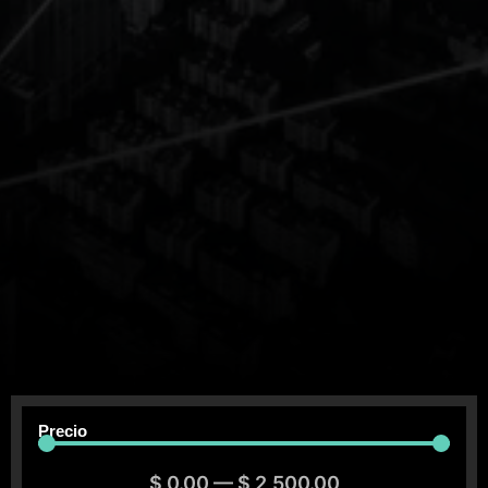
Precio
$
0.00
—
$
2,500.00