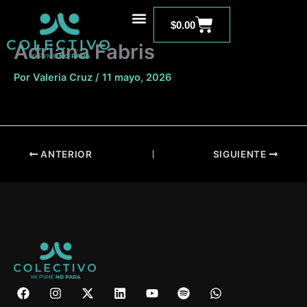
Ir
Carrito
al
$
0.00
contenido
Adriana Fabris
Por
Valeria Cruz
/
11 mayo, 2026
ANTERIOR
SIGUIENTE
F
I
X
L
Y
S
W
a
n
-
i
o
p
h