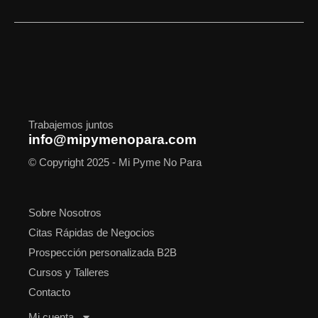
c
s
t
n
u
o
a
e
t
w
k
t
t
t
b
a
i
e
u
i
s
o
g
t
d
b
f
a
o
r
t
i
e
y
p
k
a
e
n
p
m
r
Trabajemos juntos
info@mipymenopara.com
© Copyright 2025 - Mi Pyme No Para
Sobre Nosotros
Citas Rápidas de Negocios
Prospección personalizada B2B
Cursos y Talleres
Contacto
Mi cuenta