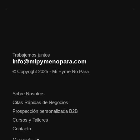
c
s
t
n
u
o
a
e
t
w
k
t
t
t
b
a
i
e
u
i
s
o
g
t
d
b
f
a
o
r
t
i
e
y
p
k
a
e
n
p
m
r
Trabajemos juntos
info@mipymenopara.com
© Copyright 2025 - Mi Pyme No Para
Sobre Nosotros
Citas Rápidas de Negocios
Prospección personalizada B2B
Cursos y Talleres
Contacto
Mi cuenta