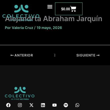
Ir
Carrito
al
$
0.00
contenido
Alejandrta Abraham Jarquín
Por
Valeria Cruz
/
19 mayo, 2026
ANTERIOR
SIGUIENTE
F
I
X
L
Y
S
W
a
n
-
i
o
p
h