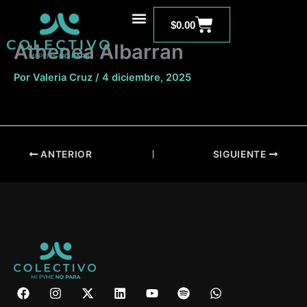
Ir
Carrito
al
$
0.00
contenido
Athenea Albarran
Por
Valeria Cruz
/
4 diciembre, 2025
ANTERIOR
SIGUIENTE
F
I
X
L
Y
S
W
a
n
-
i
o
p
h