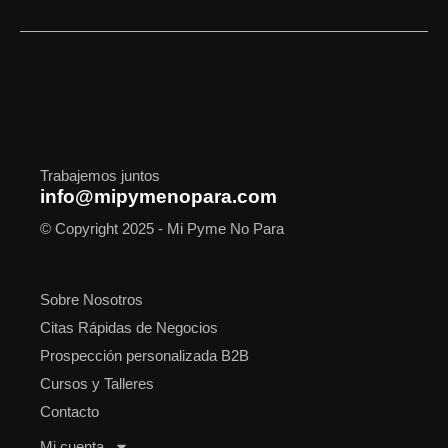
c
s
t
n
u
o
a
e
t
w
k
t
t
t
b
a
i
e
u
i
s
o
g
t
d
b
f
a
o
r
t
i
e
y
p
k
a
e
n
p
m
r
Trabajemos juntos
info@mipymenopara.com
© Copyright 2025 - Mi Pyme No Para
Sobre Nosotros
Citas Rápidas de Negocios
Prospección personalizada B2B
Cursos y Talleres
Contacto
Mi cuenta