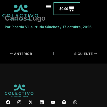
Ir
Carrito
al
$
0.00
contenido
Carlos Lugo
Por
Ricardo Villaurrutia Sánchez
/
17 octubre, 2025
ANTERIOR
SIGUIENTE
F
I
X
L
Y
S
W
a
n
-
i
o
p
h