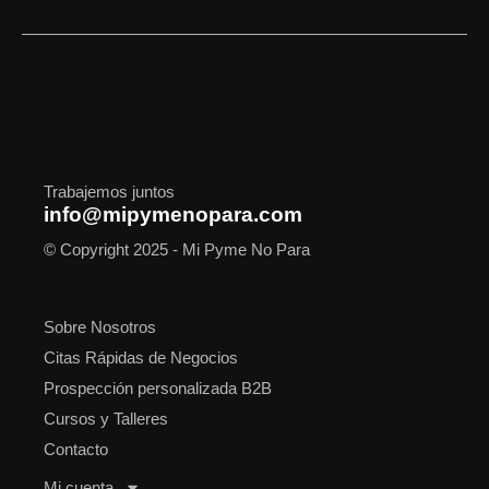
c
s
t
n
u
o
a
e
t
w
k
t
t
t
b
a
i
e
u
i
s
o
g
t
d
b
f
a
o
r
t
i
e
y
p
k
a
e
n
p
m
r
Trabajemos juntos
info@mipymenopara.com
© Copyright 2025 - Mi Pyme No Para
Sobre Nosotros
Citas Rápidas de Negocios
Prospección personalizada B2B
Cursos y Talleres
Contacto
Mi cuenta