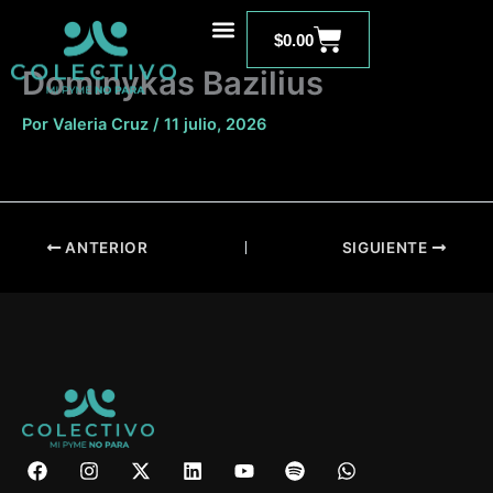
Ir
Carrito
al
$
0.00
contenido
Dominykas Bazilius
Por
Valeria Cruz
/
11 julio, 2026
ANTERIOR
SIGUIENTE
F
I
X
L
Y
S
W
a
n
-
i
o
p
h