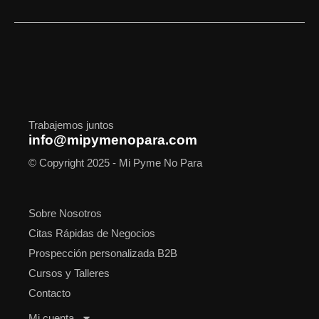
c
s
t
n
u
o
a
e
t
w
k
t
t
t
b
a
i
e
u
i
s
o
g
t
d
b
f
a
o
r
t
i
e
y
p
k
a
e
n
p
m
r
Trabajemos juntos
info@mipymenopara.com
© Copyright 2025 - Mi Pyme No Para
Sobre Nosotros
Citas Rápidas de Negocios
Prospección personalizada B2B
Cursos y Talleres
Contacto
Mi cuenta