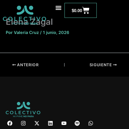
Ir
Carrito
al
$
0.00
contenido
Elena Zagal
Por
Valeria Cruz
/
1 junio, 2026
ANTERIOR
SIGUIENTE
F
I
X
L
Y
S
W
a
n
-
i
o
p
h