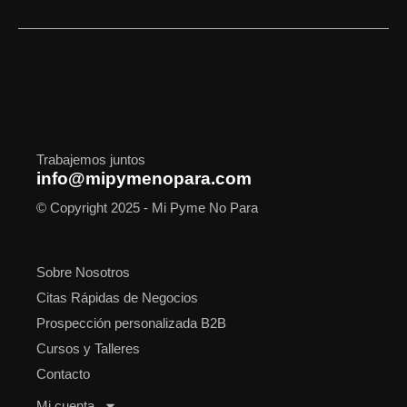
c
s
t
n
u
o
a
e
t
w
k
t
t
t
b
a
i
e
u
i
s
o
g
t
d
b
f
a
o
r
t
i
e
y
p
k
a
e
n
p
m
r
Trabajemos juntos
info@mipymenopara.com
© Copyright 2025 - Mi Pyme No Para
Sobre Nosotros
Citas Rápidas de Negocios
Prospección personalizada B2B
Cursos y Talleres
Contacto
Mi cuenta