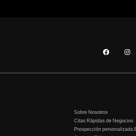
F
I
a
n
c
s
e
t
b
a
o
g
o
r
k
a
m
Sobre Nosotros
Citas Rápidas de Negocios
Prospección personalizada