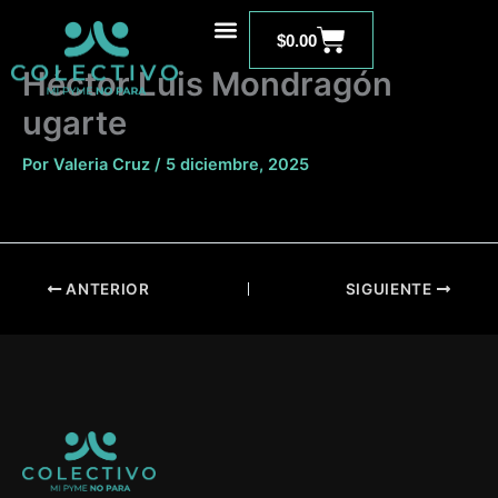
Ir
Carrito
al
$
0.00
contenido
Héctor Luis Mondragón
ugarte
Por
Valeria Cruz
/
5 diciembre, 2025
ANTERIOR
SIGUIENTE