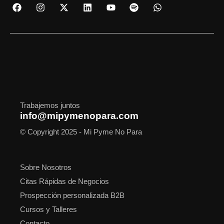
F
I
X
L
Y
S
W
a
n
-
i
o
p
h
c
s
t
n
u
o
a
e
t
w
k
t
t
t
b
a
i
e
u
i
s
o
g
t
d
b
f
a
o
r
t
i
e
y
p
k
a
e
n
p
m
r
Trabajemos juntos
info@mipymenopara.com
© Copyright 2025 - Mi Pyme No Para
Sobre Nosotros
Citas Rápidas de Negocios
Prospección personalizada B2B
Cursos y Talleres
Contacto