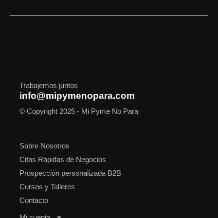
c
s
t
n
u
o
a
e
t
w
k
t
t
t
b
a
i
e
u
i
s
o
g
t
d
b
f
a
o
r
t
i
e
y
p
k
a
e
n
p
m
r
Trabajemos juntos
info@mipymenopara.com
© Copyright 2025 - Mi Pyme No Para
Sobre Nosotros
Citas Rápidas de Negocios
Prospección personalizada B2B
Cursos y Talleres
Contacto
Mi cuenta