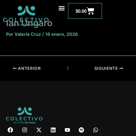
Ir
Carrito
al
$
0.00
contenido
Ian Ungaro
Por
Valeria Cruz
/
16 enero, 2026
ANTERIOR
SIGUIENTE
F
I
X
L
Y
S
W
a
n
-
i
o
p
h