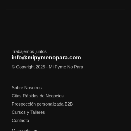
c
s
t
n
u
o
a
e
t
w
k
t
t
t
b
a
i
e
u
i
s
o
g
t
d
b
f
a
o
r
t
i
e
y
p
k
a
e
n
p
m
r
Trabajemos juntos
info@mipymenopara.com
© Copyright 2025 - Mi Pyme No Para
Sobre Nosotros
Citas Rápidas de Negocios
Prospección personalizada B2B
Cursos y Talleres
Contacto
Mi cuenta