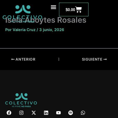
Ir
Carrito
al
$
0.00
contenido
Isela Aboytes Rosales
Por
Valeria Cruz
/
3 junio, 2026
ANTERIOR
SIGUIENTE
F
I
X
L
Y
S
W
a
n
-
i
o
p
h