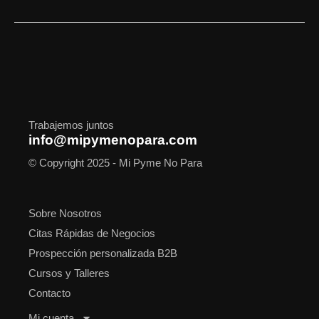
c
s
t
n
u
o
a
e
t
w
k
t
t
t
b
a
i
e
u
i
s
o
g
t
d
b
f
a
o
r
t
i
e
y
p
k
a
e
n
p
m
r
Trabajemos juntos
info@mipymenopara.com
© Copyright 2025 - Mi Pyme No Para
Sobre Nosotros
Citas Rápidas de Negocios
Prospección personalizada B2B
Cursos y Talleres
Contacto
Mi cuenta