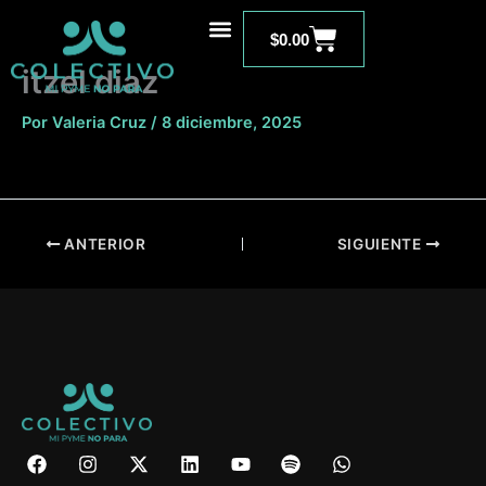
Ir
Carrito
al
$
0.00
contenido
itzel diaz
Por
Valeria Cruz
/
8 diciembre, 2025
ANTERIOR
SIGUIENTE
F
I
X
L
Y
S
W
a
n
-
i
o
p
h