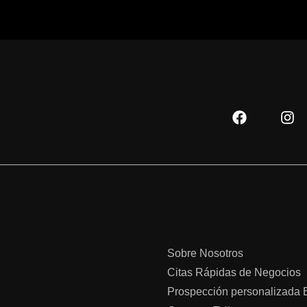
F
I
a
n
c
s
e
t
b
a
o
g
o
r
k
a
m
Sobre Nosotros
Citas Rápidas de Negocios
Prospección personalizada