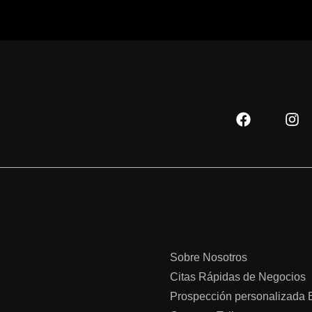
F
I
a
n
c
s
e
t
b
a
o
g
o
r
k
a
m
Sobre Nosotros
Citas Rápidas de Negocios
Prospección personalizada