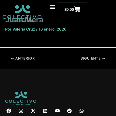
Ir
Carrito
al
$
0.00
contenido
Juan Mera
Por
Valeria Cruz
/
16 enero, 2026
ANTERIOR
SIGUIENTE
F
I
X
L
Y
S
W
a
n
-
i
o
p
h