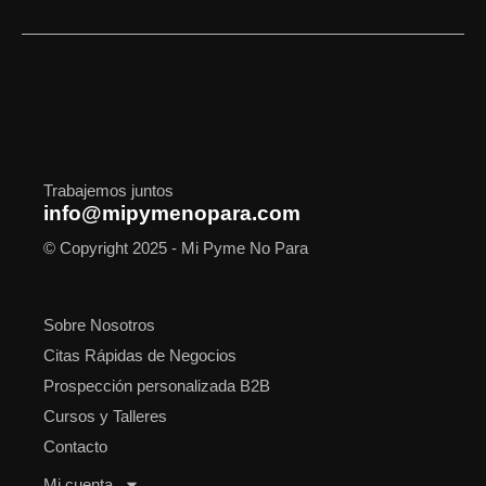
c
s
t
n
u
o
a
e
t
w
k
t
t
t
b
a
i
e
u
i
s
o
g
t
d
b
f
a
o
r
t
i
e
y
p
k
a
e
n
p
m
r
Trabajemos juntos
info@mipymenopara.com
© Copyright 2025 - Mi Pyme No Para
Sobre Nosotros
Citas Rápidas de Negocios
Prospección personalizada B2B
Cursos y Talleres
Contacto
Mi cuenta