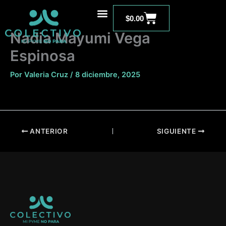
Ir
Carrito
al
$
0.00
contenido
Nadia Mayumi Vega
Espinosa
Por
Valeria Cruz
/
8 diciembre, 2025
ANTERIOR
SIGUIENTE