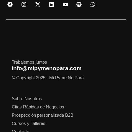
F
I
X
L
Y
S
W
a
n
-
i
o
p
h
c
s
t
n
u
o
a
e
t
w
k
t
t
t
b
a
i
e
u
i
s
o
g
t
d
b
f
a
o
r
t
i
e
y
p
k
a
e
n
p
m
r
Trabajemos juntos
info@mipymenopara.com
© Copyright 2025 - Mi Pyme No Para
Sobre Nosotros
Citas Rápidas de Negocios
Prospección personalizada B2B
Cursos y Talleres
Contacto