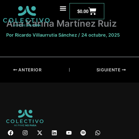
Ir
Carrito
al
$
0.00
contenido
Ana Karina Martínez Ruiz
Por
Ricardo Villaurrutia Sánchez
/
24 octubre, 2025
ANTERIOR
SIGUIENTE
F
I
X
L
Y
S
W
a
n
-
i
o
p
h