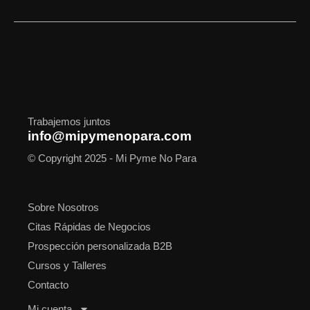
c
s
t
n
u
o
a
e
t
w
k
t
t
t
b
a
i
e
u
i
s
o
g
t
d
b
f
a
o
r
t
i
e
y
p
k
a
e
n
p
m
r
Trabajemos juntos
info@mipymenopara.com
© Copyright 2025 - Mi Pyme No Para
Sobre Nosotros
Citas Rápidas de Negocios
Prospección personalizada B2B
Cursos y Talleres
Contacto
Mi cuenta