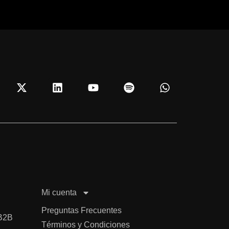
X
L
Y
S
W
-
i
o
p
h
t
n
u
o
a
w
k
t
t
t
i
e
u
i
s
t
d
b
f
a
t
i
e
y
p
e
n
p
r
Mi cuenta
Preguntas Frecuentes
 B2B
Términos y Condiciones