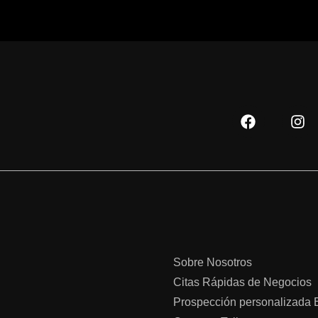
F
I
a
n
c
s
e
t
b
a
o
g
o
r
k
a
m
Sobre Nosotros
Citas Rápidas de Negocios
Prospección personalizada