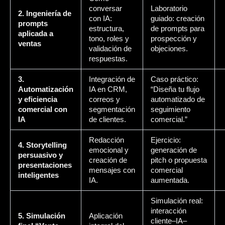
conversar
Laboratorio
2. Ingeniería de
con IA:
guiado: creación
prompts
estructura,
de prompts para
aplicada a
tono, roles y
prospección y
ventas
validación de
objeciones.
respuestas.
3.
Integración de
Caso práctico:
Automatización
IA en CRM,
“Diseña tu flujo
y eficiencia
correos y
automatizado de
comercial con
segmentación
seguimiento
IA
de clientes.
comercial.”
Redacción
Ejercicio:
4. Storytelling
emocional y
generación de
persuasivo y
creación de
pitch o propuesta
presentaciones
mensajes con
comercial
inteligentes
IA.
aumentada.
Simulación real:
interacción
5. Simulación
Aplicación
cliente–IA–