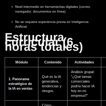
Nivel intermedio en herramientas digitales (correo,
navegador, documentos en línea).
No se requiere experiencia previa en Inteligencia
Artificial.
Estructura
curricular (6
horas totales)
Módulo
Contenido
Actividades
Análisis grupal:
Qué es la IA
“¿Qué tareas
1. Panorama
generativa,
comerciales
estratégico de
tendencias y
podría hacer IA
la IA en ventas
riesgos.
hoy en mi
empresa?”
Cómo