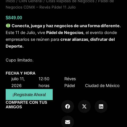
Inicio
/
CRN General
/
Citas Rápidas de Negocios
/ Padel de
Negocios CDMX – Revés Pádel 11 Julio
$
849.00
Conecta, juega y haz negocios de una forma diferente.
Este 11 de Julio, vive
Pádel de Negocios
, el evento donde
empresarios se reúnen para
crear alianzas, disfrutar del
Deporte.
Cupo limitado.
FECHA Y HORA
julio 11,
12:50
Réves
2026
horas
Pádel
Ciudad de México
¡Registrate Ahora!
COMPARTE CON TUS
AMIGOS