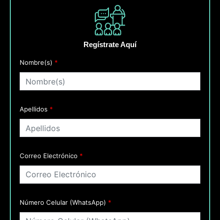
Regístrate Aquí
Padel
Nombre(s)
*
de
Negocios
CDMX
-
Revés
Apellidos
*
Pádel
11
Julio
cantidad
Correo Electrónico
*
Número Celular (WhatsApp)
*