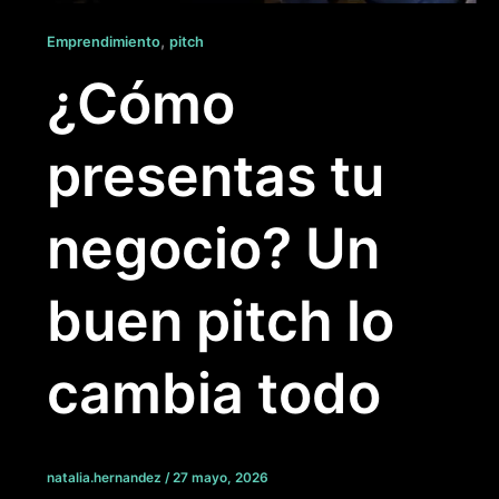
,
Emprendimiento
pitch
¿Cómo
presentas tu
negocio? Un
buen pitch lo
cambia todo
natalia.hernandez
/
27 mayo, 2026