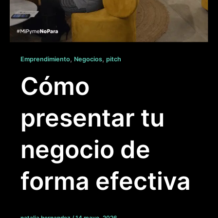
,
,
Emprendimiento
Negocios
pitch
Cómo
presentar tu
negocio de
forma efectiva
natalia.hernandez
/
14 mayo, 2026