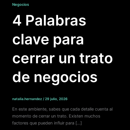
Negocios
4 Palabras
clave para
cerrar un trato
de negocios
natalia.hernandez
/
29 julio, 2026
En este ambiente, sabes que cada detalle cuenta al
momento de cerrar un trato. Existen muchos
factores que pueden influir para […]