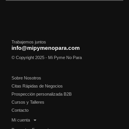
b
a
i
e
u
i
s
o
g
t
d
b
f
a
o
r
t
i
e
y
p
k
a
e
n
p
m
r
Trabajemos juntos
info@mipymenopara.com
© Copyright 2025 - Mi Pyme No Para
Sobre Nosotros
Citas Rápidas de Negocios
Prospección personalizada B2B
Cursos y Talleres
Contacto
Mi cuenta