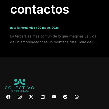
contactos
natalia.hernandez
/
20 mayo, 2026
La tercera es más común de lo que imaginas La vida
de un emprendedor es un montaña rusa, llena de […]
F
I
X
L
Y
S
W
a
n
-
i
o
p
h
c
s
t
n
u
o
a
e
t
w
k
t
t
t