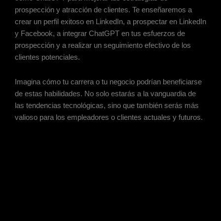
prospección y atracción de clientes. Te enseñaremos a
crear un perfil exitoso en LinkedIn, a prospectar en LinkedIn
y Facebook, a integrar ChatGPT en tus esfuerzos de
prospección y a realizar un seguimiento efectivo de los
clientes potenciales.
Imagina cómo tu carrera o tu negocio podrían beneficiarse
de estas habilidades. No solo estarás a la vanguardia de
las tendencias tecnológicas, sino que también serás más
valioso para los empleadores o clientes actuales y futuros.
La IA está aquí para quedarse, y aquellos que sepan
aprovecharla serán los líderes del futuro. No dejes que el
miedo al cambio te paralice. En lugar de eso, úsalo como
un catalizador para aprender, crecer y adaptarte.
Te invitamos a unirte a nuestro curso y a convertirte en
parte de la revolución de la IA. No solo te estarás