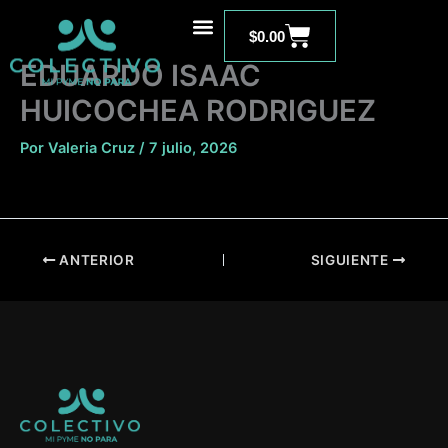
Ir
Carrito
al
$
0.00
contenido
EDUARDO ISAAC
HUICOCHEA RODRIGUEZ
Por
Valeria Cruz
/
7 julio, 2026
ANTERIOR
SIGUIENTE