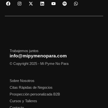
F
I
X
L
Y
S
W
a
n
-
i
o
p
h
c
s
t
n
u
o
a
e
t
w
k
t
t
t
b
a
i
e
u
i
s
o
g
t
d
b
f
a
o
r
t
i
e
y
p
k
a
e
n
p
m
r
Trabajemos juntos
info@mipymenopara.com
© Copyright 2025 - Mi Pyme No Para
Sobre Nosotros
Citas Rápidas de Negocios
Prospección personalizada B2B
Cursos y Talleres
Contacto