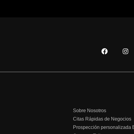
F
I
a
n
c
s
e
t
b
a
o
g
o
r
k
a
m
Sobre Nosotros
Citas Rápidas de Negocios
Prospección personalizada