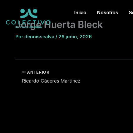
Ir
al
Inicio
Nosotros
S
contenido
Jorge Huerta Bleck
Por
dennissealva
/
26 junio, 2026
ANTERIOR
Ricardo Cáceres Martinez