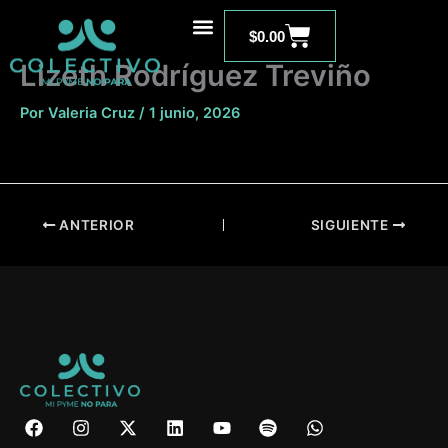
Ir
Carrito
al
$
0.00
contenido
Lizeth Rodríguez Treviño
Por
Valeria Cruz
/
1 junio, 2026
ANTERIOR
SIGUIENTE
F
I
X
L
Y
S
W
a
n
-
i
o
p
h