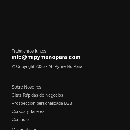
c
s
t
n
u
o
a
e
t
w
k
t
t
t
b
a
i
e
u
i
s
o
g
t
d
b
f
a
o
r
t
i
e
y
p
k
a
e
n
p
m
r
Trabajemos juntos
info@mipymenopara.com
© Copyright 2025 - Mi Pyme No Para
Sobre Nosotros
Citas Rápidas de Negocios
Prospección personalizada B2B
Cursos y Talleres
Contacto
Mi cuenta