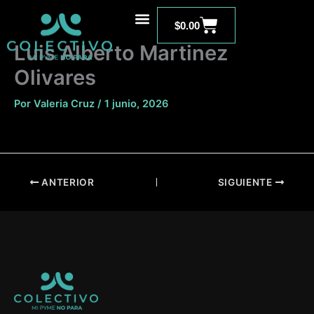
Ir
Carrito
al
$
0.00
contenido
Luis Alberto Martinez
Olivares
Por
Valeria Cruz
/
1 junio, 2026
ANTERIOR
SIGUIENTE