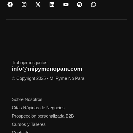
F
I
X
L
Y
S
W
a
n
-
i
o
p
h
c
s
t
n
u
o
a
e
t
w
k
t
t
t
b
a
i
e
u
i
s
o
g
t
d
b
f
a
o
r
t
i
e
y
p
k
a
e
n
p
m
r
Trabajemos juntos
info@mipymenopara.com
© Copyright 2025 - Mi Pyme No Para
Sobre Nosotros
Citas Rápidas de Negocios
Prospección personalizada B2B
Cursos y Talleres
Contacto