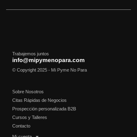
c
s
t
n
u
o
a
e
t
w
k
t
t
t
b
a
i
e
u
i
s
o
g
t
d
b
f
a
o
r
t
i
e
y
p
k
a
e
n
p
m
r
Trabajemos juntos
info@mipymenopara.com
© Copyright 2025 - Mi Pyme No Para
Sobre Nosotros
Citas Rápidas de Negocios
Prospección personalizada B2B
Cursos y Talleres
Contacto
Mi cuenta