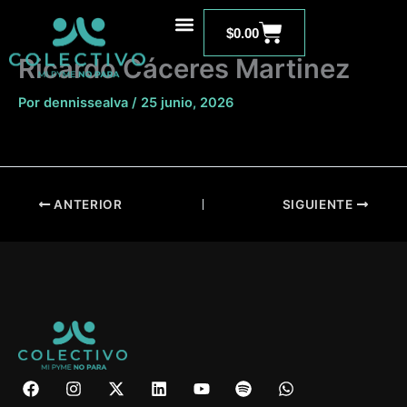
Ir
Carrito
al
$
0.00
contenido
Ricardo Cáceres Martinez
Por
dennissealva
/
25 junio, 2026
ANTERIOR
SIGUIENTE
F
I
X
L
Y
S
W
a
n
-
i
o
p
h