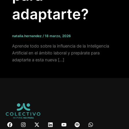
adaptarte?
natalia.hernandez
/
18 marzo, 2026
Aprende todo sobre la influencia de la Inteligencia
Artificial en el ámbito laboral y prepárate para
adaptarte a esta nueva […]
F
I
X
L
Y
S
W
a
n
-
i
o
p
h