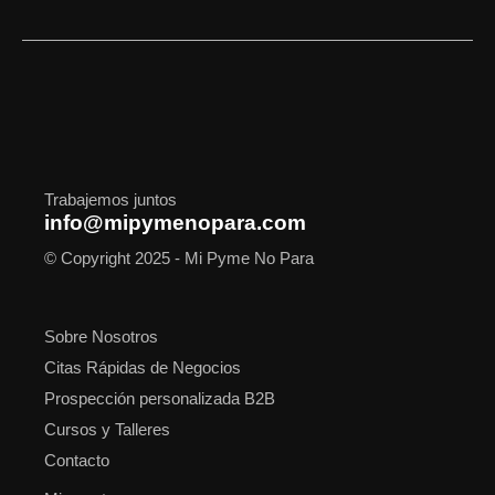
c
s
t
n
u
o
a
e
t
w
k
t
t
t
b
a
i
e
u
i
s
o
g
t
d
b
f
a
o
r
t
i
e
y
p
k
a
e
n
p
m
r
Trabajemos juntos
info@mipymenopara.com
© Copyright 2025 - Mi Pyme No Para
Sobre Nosotros
Citas Rápidas de Negocios
Prospección personalizada B2B
Cursos y Talleres
Contacto