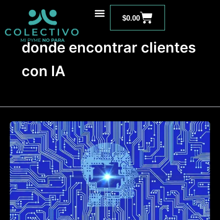
Ir
Carrito
al
$
0.00
contenido
donde encontrar clientes
con IA